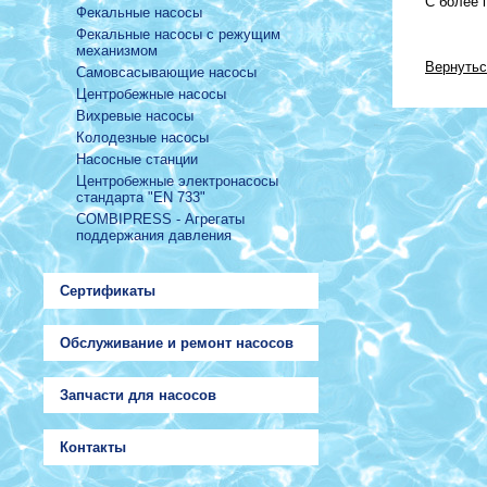
С более 
Фекальные насосы
Фекальные насосы с режущим
механизмом
Вернутьс
Самовсасывающие насосы
Центробежные насосы
Вихревые насосы
Колодезные насосы
Насосные станции
Центробежные электронасосы
стандарта "EN 733"
COMBIPRESS - Агрегаты
поддержания давления
Сертификаты
Обслуживание и ремонт насосов
Запчасти для насосов
Контакты