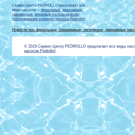
Сервис-Центр PEDROLLO предлагает все
виды насосов —
фекальные
,
дренажные
,
скважинные
,
вихревые насосы pedrollo
(
обслуживание и ремонт насосов Pedrollo
).
Новости про фекальные, скваженные, погружные, дренажные насо
© 2019 Сервис-Центр PEDROLLO предлагает все виды на
насосов Pedrollo
).