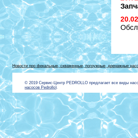
Запч
20.0
Обсл
Новости про фекальные, скваженные, погружные, дренажные насо
© 2019 Сервис-Центр PEDROLLO предлагает все виды на
насосов Pedrollo
).