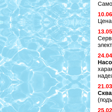
Само
10.0
Цена
13.0
Серв
элек
24.0
Насо
хара
наде
21.0
Сква
(под
25.0