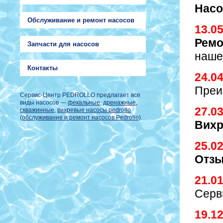
Насо
Обслуживание и ремонт насосов
13.0
Ремо
Запчасти для насосов
наше
Контакты
24.0
Преи
Сервис-Центр PEDROLLO предлагает все
виды насосов —
фекальные
,
дренажные
,
27.0
скважинные
,
вихревые насосы pedrollo
(
обслуживание и ремонт насосов Pedrollo
).
Вих
25.0
Отз
21.0
Серв
19.1