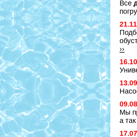
Все
погр
21.1
Подб
обус
››
16.1
Унив
13.0
Насо
09.0
Мы п
а та
17.0