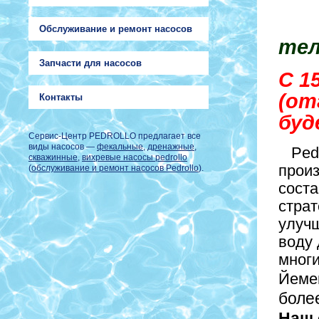
Обслуживание и ремонт насосов
тел
Запчасти для насосов
С 1
(от
Контакты
буд
Сервис-Центр PEDROLLO предлагает все
виды насосов —
фекальные
,
дренажные
,
Pedro
скважинные
,
вихревые насосы pedrollo
произ
(
обслуживание и ремонт насосов Pedrollo
).
соста
страт
улучш
воду 
многи
Йеме
более
Наш 