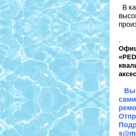
В ка
высо
прои
.
Офиц
«PED
квал
аксе
Вы 
сами
ремо
Отпр
Подр
s@ma