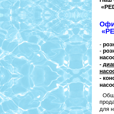
«PE
Офи
«P
-
роз
-
роз
насо
-
диа
насо
- ко
насо
Общи
прод
для н