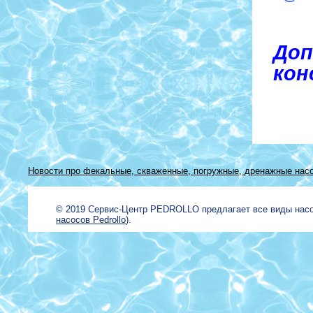
Доп
кон
Новости про фекальные, скваженные, погружные, дренажные насо
© 2019 Сервис-Центр PEDROLLO предлагает все виды на
насосов Pedrollo
).