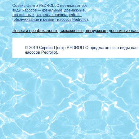
Сервис-Центр PEDROLLO предлагает все
виды насосов —
фекальные
,
дренажные
,
скважинные
,
вихревые насосы pedrollo
(
обслуживание и ремонт насосов Pedrollo
).
Новости про фекальные, скваженные, погружные, дренажные насо
© 2019 Сервис-Центр PEDROLLO предлагает все виды на
насосов Pedrollo
).