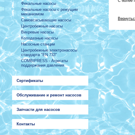
С более 
Фекальные насосы
Фекальные насосы с режущим
механизмом
Вернутьс
Самовсасывающие насосы
Центробежные насосы
Вихревые насосы
Колодезные насосы
Насосные станции
Центробежные электронасосы
стандарта "EN 733"
COMBIPRESS - Агрегаты
поддержания давления
Сертификаты
Обслуживание и ремонт насосов
Запчасти для насосов
Контакты