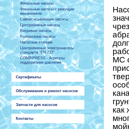
Фекальные насосы
Нас
Фекальные насосы с режущим
механизмом
зна
Самовсасывающие насосы
чре
Центробежные насосы
Вихревые насосы
абр
Колодезные насосы
дол
Насосные станции
Центробежные электронасосы
раб
стандарта "EN 733"
MC 
COMBIPRESS - Агрегаты
поддержания давления
при
тве
Сертификаты
осо
Обслуживание и ремонт насосов
кана
грун
Запчасти для насосов
как
мно
Контакты
мойк