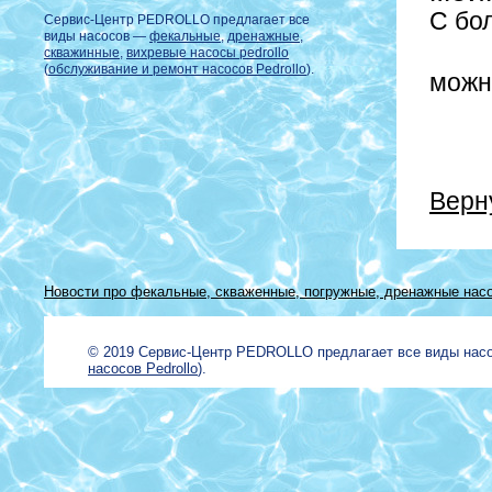
С бо
Сервис-Центр PEDROLLO предлагает все
виды насосов —
фекальные
,
дренажные
,
скважинные
,
вихревые насосы pedrollo
(
обслуживание и ремонт насосов Pedrollo
).
можн
Верн
Новости про фекальные, скваженные, погружные, дренажные насо
© 2019 Сервис-Центр PEDROLLO предлагает все виды на
насосов Pedrollo
).